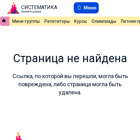
СИСТЕМАТИКА
Меню
Онлайн-школа
🔥
Мини-группы
Репетиторы
Курсы
Олимпиады
Летняя 
Страница не найдена
Ссылка, по которой вы перешли, могла быть
повреждена, либо страница могла быть
удалена.