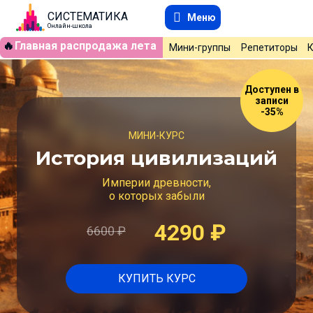
СИСТЕМАТИКА
Меню
Онлайн-школа
🔥
Главная распродажа лета
Мини-группы
Репетиторы
Доступен в
записи
-35%
МИНИ-КУРС
История цивилизаций
Империи древности,
о которых забыли
4290
₽
6600
₽
КУПИТЬ КУРС