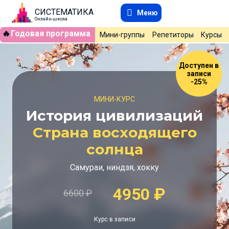
СИСТЕМАТИКА
Меню
Онлайн-школа
🔥
Годовая программа
Мини-группы
Репетиторы
Курсы
Доступен в
записи
-25%
МИНИ-КУРС
История цивилизаций
Страна восходящего
солнца
Самураи, ниндзя, хокку
4950
₽
6600
₽
Курс в записи