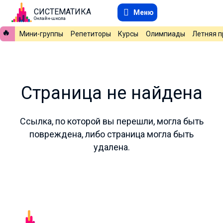
СИСТЕМАТИКА
Меню
Онлайн-школа
🔥
Мини-группы
Репетиторы
Курсы
Олимпиады
Летняя 
Страница не найдена
Ссылка, по которой вы перешли, могла быть
повреждена, либо страница могла быть
удалена.