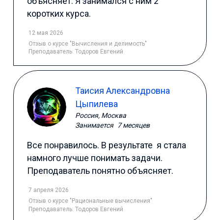
объясняет. Я занимался с ним 2
коротких курса.
12 мая 2026
Отзыв
о курсе "Вычисления и делимость"
Преподаватель:
Тодоров Евгений
Таисия Александровна
Цыпилева
Россия, Москва
Занимается
7 месяцев
Все понравилось. В результате я стала
намного лучше понимать задачи.
Преподаватель понятно объясняет.
7 апреля 2026
Отзыв
о курсе "Рациональные вычисления"
Преподаватель:
Тодоров Евгений