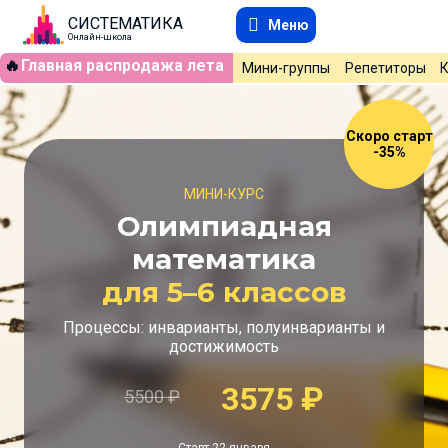
СИСТЕМАТИКА
Меню
Онлайн-школа
🔥
Главная распродажа лета
Мини-группы
Репетиторы
Скоро старт
-35%
МИНИ-КУРС
Олимпиадная
математика
для 5–6 классов
Процессы: инварианты, полуинварианты и
достижимость
3575
₽
5500
₽
Старт 22 января