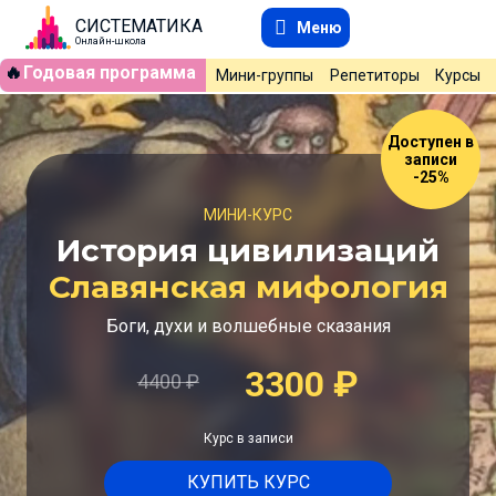
СИСТЕМАТИКА
Меню
Онлайн-школа
🔥
Годовая программа
Мини-группы
Репетиторы
Курсы
Доступен в
записи
-25%
МИНИ-КУРС
История цивилизаций
Славянская мифология
Боги, духи и волшебные сказания
3300
₽
4400
₽
Курс в записи
КУПИТЬ КУРС