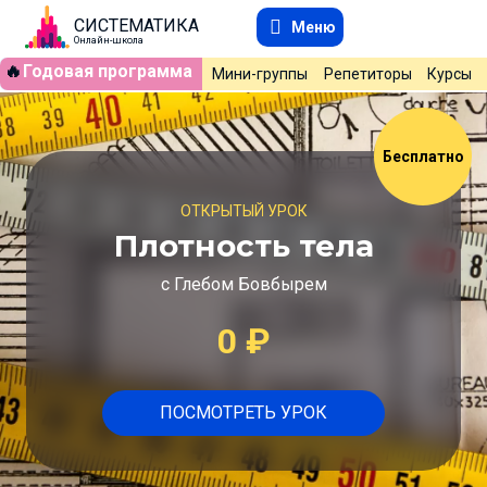
СИСТЕМАТИКА
Меню
Онлайн-школа
🔥
Годовая программа
Мини-группы
Репетиторы
Курсы
Бесплатно
ОТКРЫТЫЙ УРОК
Плотность тела
с Глебом Бовбырем
0
₽
ПОСМОТРЕТЬ УРОК