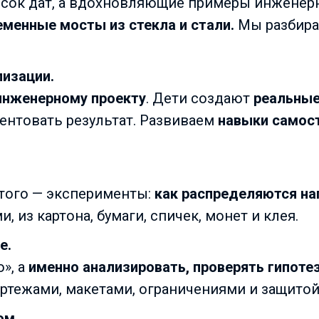
исок дат, а вдохновляющие примеры инженер
менные мосты из стекла и стали.
Мы разбирае
лизации.
инженерному проекту
. Дети создают
реальные
зентовать результат. Развиваем
навыки самос
этого — эксперименты:
как распределяются наг
, из картона, бумаги, спичек, монет и клея.
е.
», а
именно
анализировать, проверять гипоте
ертежами, макетами, ограничениями и защитой
ом.