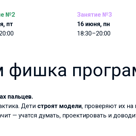
ие №2
Занятие №3
я, пт
16 июня, пн
20:00
18:30–20:00
м фишка прогр
ах пальцев.
актика. Дети
строят модели
, проверяют их на
начит — учатся думать, проектировать и доводи