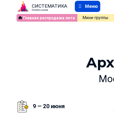
СИСТЕМАТИКА
Меню
Онлайн-школа
🔥
Мини-группы
Главная распродажа лета
Арх
Мос
9 — 20 июня