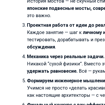
История мостов — не скучный сп
японские подвесные мосты, совре
это важно.
Проектная работа от идеи до реа
Каждое занятие — шаг к
личному 
тестировать, дорабатывать и пре
обсуждения
.
Механика через реальные задачи.
Никакой “сухой физики”. Вместо 
удержать равновесие.
Всё — руками
Формируем инженерное мышлени
Учимся не просто «делать красиво
как настоящие архитекторы — с ч
Финальный конкурс с вау-эффект