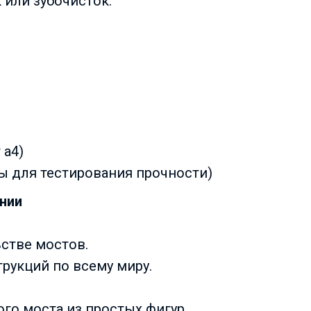
 или зубочисток.
 а4)
ы для тестирования прочности)
нии
стве мостов.
рукций по всему миру.
ого моста из простых фигур.