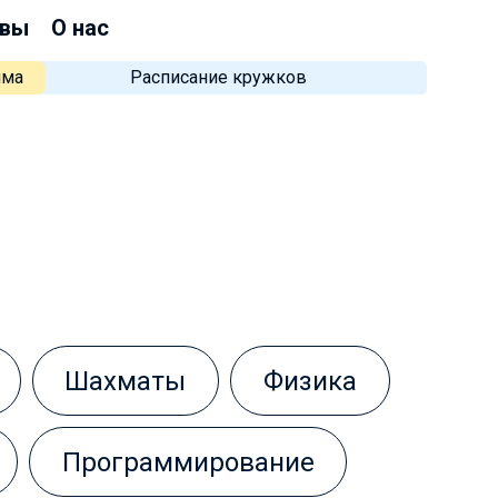
вы
О нас
мма
Расписание кружков
Шахматы
Физика
Программирование