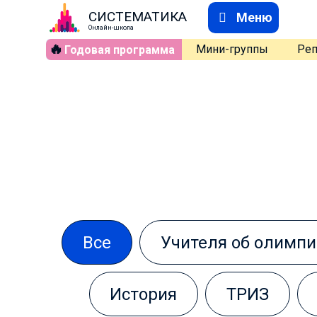
СИСТЕМАТИКА
Меню
Онлайн-школа
🔥
Мини-группы
Реп
Годовая программа
Все
Учителя об олимпи
История
ТРИЗ