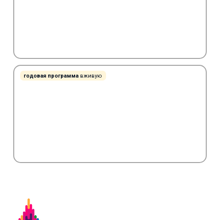
годовая программа
вживую