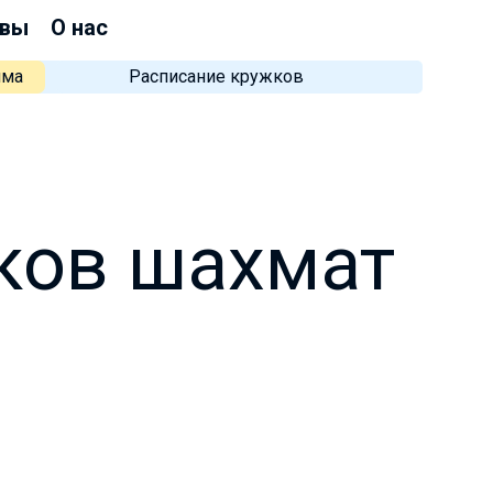
вы
О нас
мма
Расписание кружков
ков шахмат