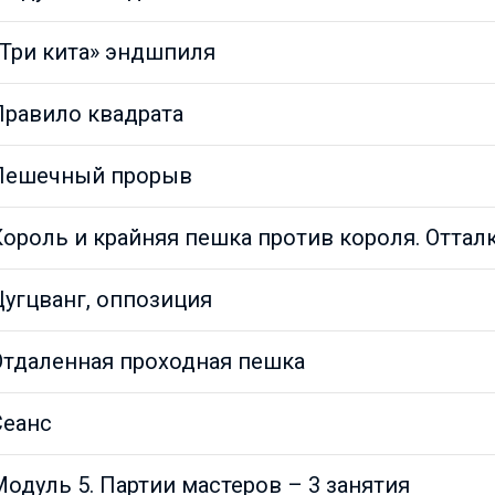
«Три кита» эндшпиля
Правило квадрата
Пешечный прорыв
Король и крайняя пешка против короля. Отта
Цугцванг, оппозиция
Отдаленная проходная пешка
Сеанс
одуль 5. Партии мастеров – 3 занятия