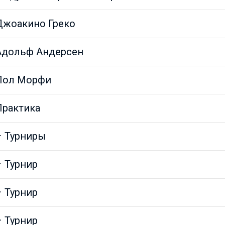
Джоакино Греко
Адольф Андерсен
Пол Морфи
Практика
– Турниры
– Турнир
– Турнир
– Турнир