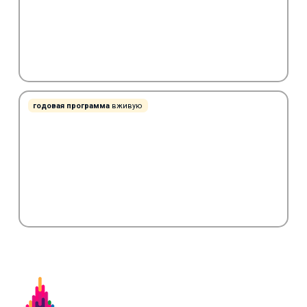
годовая программа
вживую