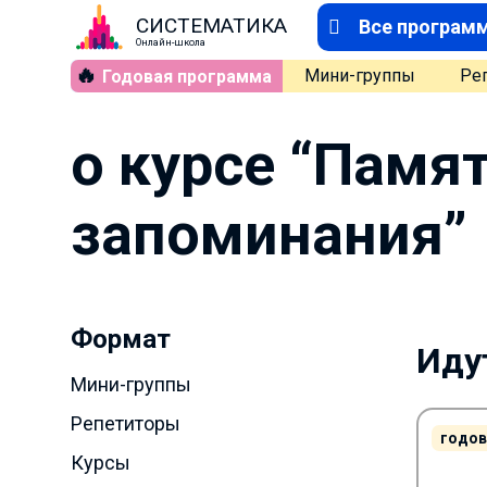
СИСТЕМАТИКА
Все програм
Онлайн-школа
🔥
Мини-группы
Ре
Годовая программа
о курсе “Памя
запоминания”
Формат
Идут
Мини-группы
Репетиторы
годов
Курсы