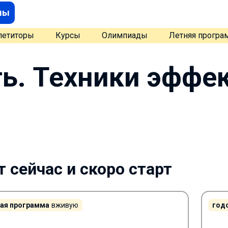
мы
петиторы
Курсы
Олимпиады
Летняя програ
ть. Техники эффе
 сейчас и скоро старт
ая программа
вживую
год