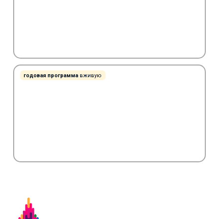
годовая программа
вживую