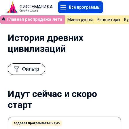
СИСТЕМАТИКА
Все программы
Онлайн-школа
🔥
Главная распродажа лета
Мини-группы
Репетиторы
Ку
История древних
цивилизаций
Фильтр
Идут сейчас и скоро
старт
годовая программа
вживую