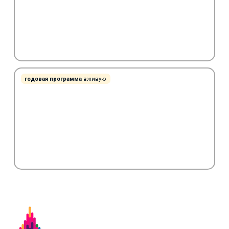
годовая программа
вживую