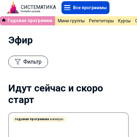
СИСТЕМАТИКА
Все программы
Онлайн-школа
🔥
Годовая программа
Мини-группы
Репетиторы
Курсы
Эфир
Фильтр
Идут сейчас и скоро
старт
годовая программа
вживую