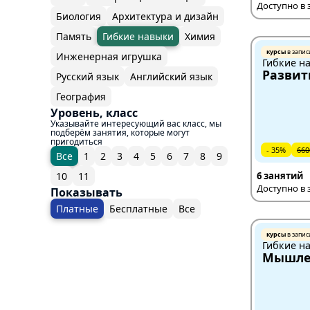
Доступно в 
Биология
Архитектура и дизайн
Память
Гибкие навыки
Химия
курсы
в запис
Инженерная игрушка
Гибкие н
Развит
Русский язык
Английский язык
География
Уровень, класс
Указывайте интересующий вас класс, мы
подберём занятия, которые могут
пригодиться
- 35%
660
Все
1
2
3
4
5
6
7
8
9
6 занятий
10
11
Доступно в 
Показывать
Платные
Бесплатные
Все
курсы
в запис
Гибкие н
Мышле