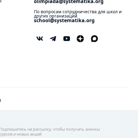
ы
olimpiada@systematika.org
По вопросам сотрудничества для школ и
других организаций
school@systematika.org
и
Подпишитесь на рассылку, чтобы получать анонсы
курсов и новых акций