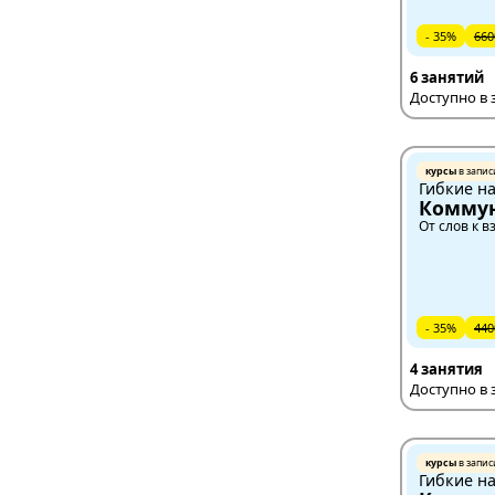
- 35%
660
6 занятий
Доступно в 
курсы
в запис
Гибкие н
Комму
От слов к
- 35%
440
4 занятия
Доступно в 
курсы
в запис
Гибкие н