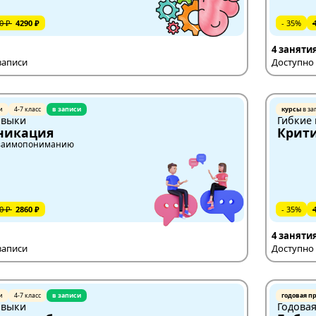
0 ₽
4290 ₽
- 35%
4 заняти
записи
Доступно 
и
4-7 класс
в записи
курсы
в за
авыки
Гибкие
никация
Крит
 взаимопониманию
0 ₽
2860 ₽
- 35%
4 заняти
записи
Доступно 
и
4-7 класс
в записи
годовая п
авыки
Годова