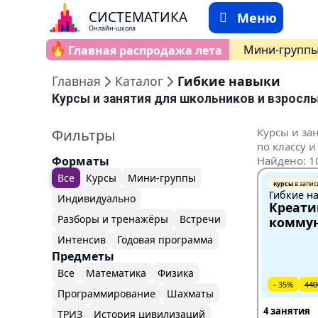
СИСТЕМАТИКА
Меню
Онлайн-школа
🔥
Мини-групп
Главная распродажа лета
Главная
Каталог
Гибкие навыки
Курсы и занятия для школьников и взрослы
Курсы и за
Фильтры
по классу и
Форматы
Найдено: 1
Все
Курсы
Мини-группы
курсы
в запис
Гибкие н
Индивидуально
Креати
Разборы и тренажёры
Встречи
комму
Интенсив
Годовая программа
Предметы
Все
Математика
Физика
- 35%
440
Программирование
Шахматы
4 занятия
ТРИЗ
История цивилизаций