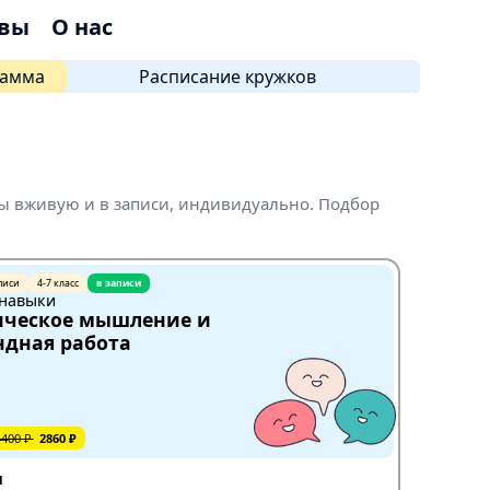
вы
О нас
рамма
Расписание кружков
сы вживую и в записи, индивидуально. Подбор
писи
4-7 класс
в записи
 навыки
ическое мышление и
дная работа
4400 ₽
2860 ₽
я