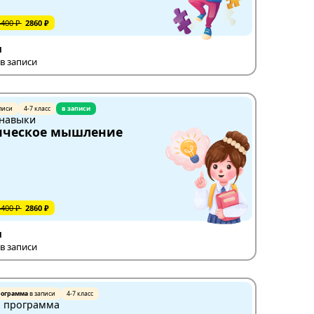
4400 ₽
2860 ₽
я
в записи
писи
4-7 класс
в записи
 навыки
ическое мышление
4400 ₽
2860 ₽
я
в записи
рограмма
в записи
4-7 класс
я программа