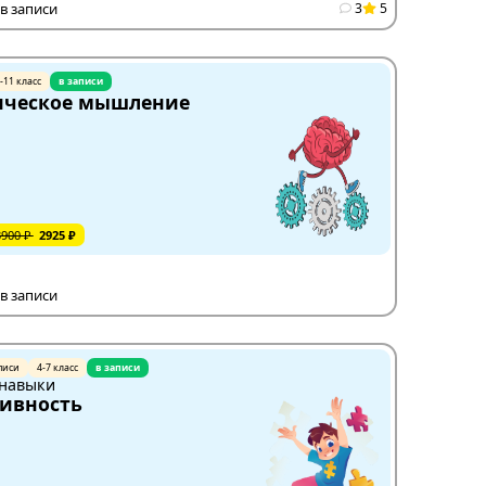
в записи
3
5
-11 класс
в записи
ическое мышление
3900 ₽
2925 ₽
в записи
писи
4-7 класс
в записи
 навыки
ивность