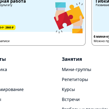
ная работа
Гибк
зультату
Развива
0 ₽
2860 ₽
6 мини-к
записи
Можно пр
ты
Занятия
ика
Мини-группы
Репетиторы
мирование
Курсы
ы
Встречи