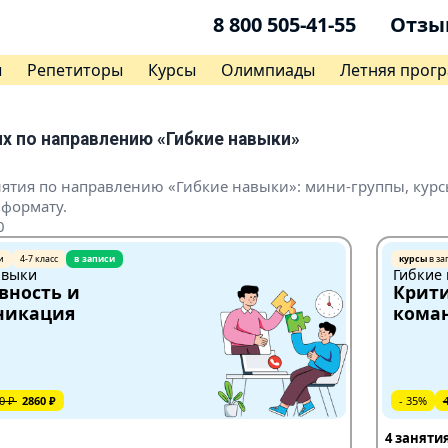
8 800 505-41-55
Отзы
ы
Репетиторы
Курсы
Олимпиады
Летняя прог
х по направлению «Гибкие навыки»
нятия по направлению «Гибкие навыки»: мини-группы, кур
 формату.
0
и
4-7 класс
в записи
курсы
в за
авыки
Гибкие
вность и
Крит
никация
коман
0 ₽
2860 ₽
- 35%
4 заняти