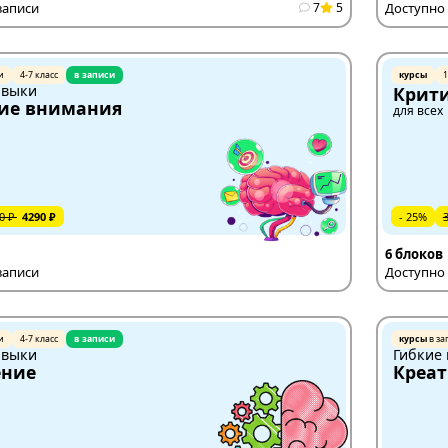
записи
7
5
Доступно 
и
4-7 класс
в записи
курсы
1
авыки
Крит
ие внимания
для всех
0 ₽
4290 ₽
- 25%
6 блоков
записи
Доступно 
и
4-7 класс
в записи
курсы
в за
авыки
Гибкие
ние
Креат