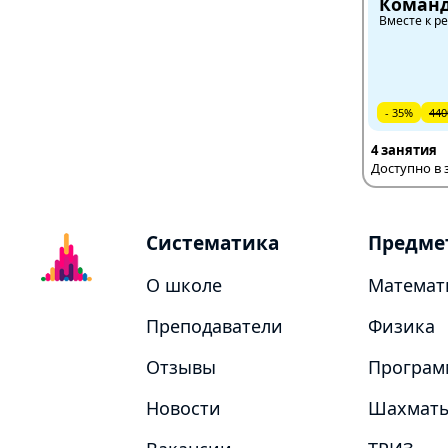
Команд
Вместе к ре
- 35%
440
4 занятия
Доступно в 
Систематика
Предме
О школе
Математ
Преподаватели
Физика
Отзывы
Програм
Новости
Шахмат