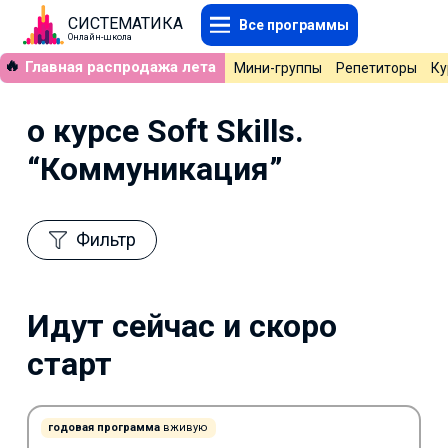
СИСТЕМАТИКА
Все программы
Онлайн-школа
🔥
Главная распродажа лета
Мини-группы
Репетиторы
Ку
о курсе Soft Skills.
“Коммуникация”
Фильтр
Идут сейчас и скоро
старт
годовая программа
вживую