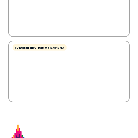
годовая программа
вживую