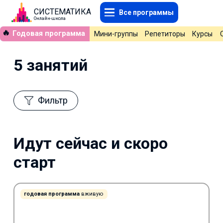
СИСТЕМАТИКА
Все программы
Онлайн-школа
🔥
Годовая программа
Мини-группы
Репетиторы
Курсы
5 занятий
Фильтр
Идут сейчас и скоро
старт
годовая программа
вживую