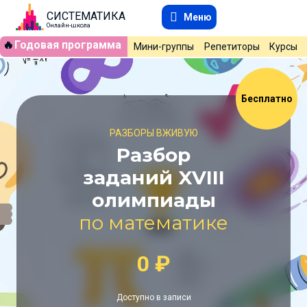
СИСТЕМАТИКА
Меню
Онлайн-школа
🔥
Годовая программа
Мини-группы
Репетиторы
Курсы
Бесплатно
РАЗБОРЫ ВЖИВУЮ
Разбор
заданий XVIII
олимпиады
по математике
0
₽
Доступно в записи