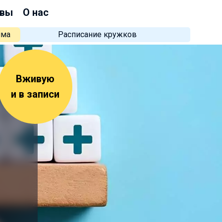
вы
О нас
мма
Расписание кружков
Вживую
и в записи