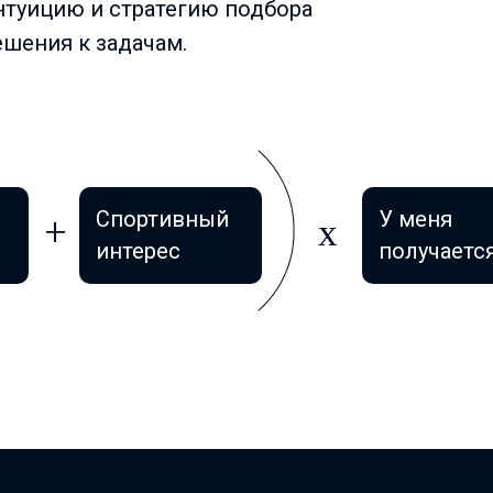
нтуицию и стратегию подбора
ешения к задачам.
Спортивный
У меня
интерес
получаетс