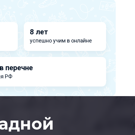
8 лет
успешно учим в онлайне
в перечне
я РФ
адной