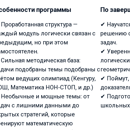
собенности программы
По завер
 Проработанная структура —
✔ Научатс
аждый модуль логически связан с
решению 
редыдущим, но при этом
задач.
амостоятелен.
✔ Уверенн
 Сильная методическая база:
логически
адачи подобраны темы подобраны с
геометрич
чётом ведущих олимпиад (Кенгуру,
✔ Поймут,
ОШ, Математика НОН-СТОП, и др.)
доказател
 Необычные и мощные темы: от
✔ Подгото
адач с лишними данными до
школьных 
крытых стратегий, которые
ренируют математическую