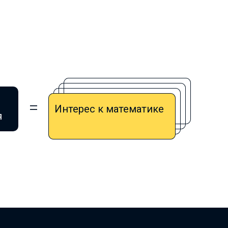
Интерес к математике
я