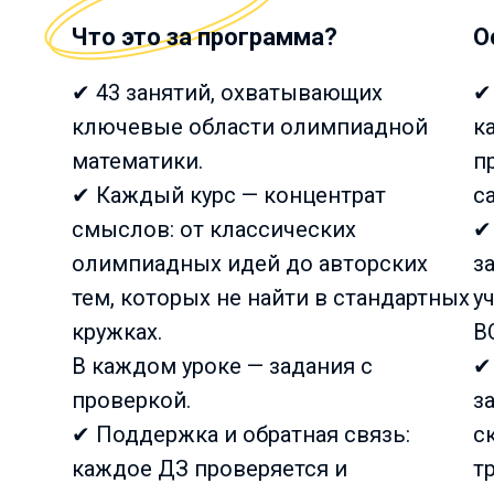
Что это за программа?
О
✔ 43 занятий, охватывающих
✔
ключевые области олимпиадной
к
математики.
п
✔ Каждый курс — концентрат
с
смыслов: от классических
✔
олимпиадных идей до авторских
з
тем, которых не найти в стандартных
у
кружках.
В
В каждом уроке — задания с
✔
проверкой.
з
✔ Поддержка и обратная связь:
с
каждое ДЗ проверяется и
т