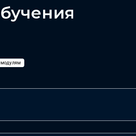
обучения
о модулям