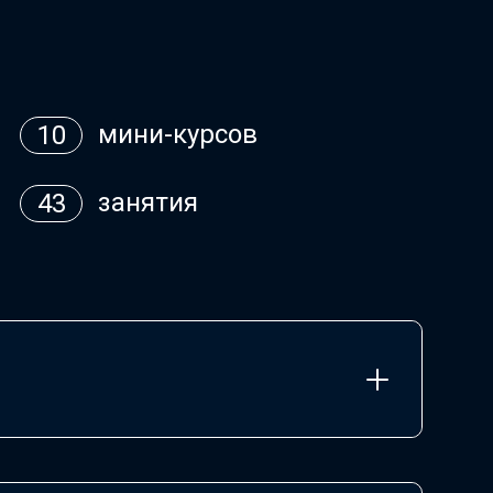
мини-курсов
10
занятия
43