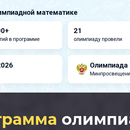
импиадной математике
00+
21
тий в программе
олимпиаду провели
2026
Олимпиада 
Минпросвещени
грамма
олимпи