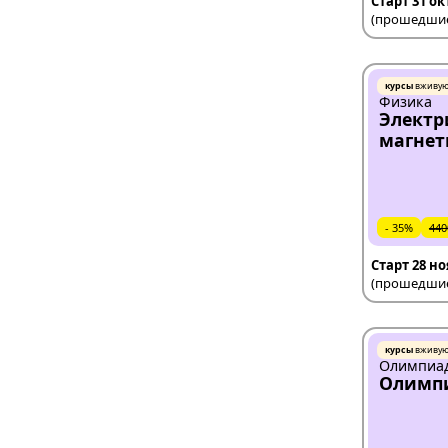
Старт 31 о
(прошедшие 
курсы
вживу
Физика
Электр
магне
- 35%
440
Старт 28 н
(прошедшие 
курсы
вживу
Олимпиад
Олимп