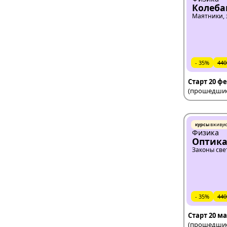
Колеба
Маятники, 
- 35%
440
Старт 20 ф
(прошедшие 
курсы
вживу
Физика
Оптик
Законы све
- 35%
440
Старт 20 м
(прошедшие 