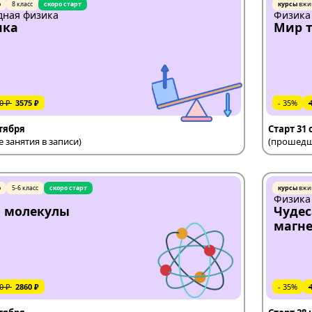
ю
8 класс
скоро старт
курсы
вжи
ная физика
Физика
ика
Мир т
0 ₽
3575 ₽
- 35%
ктября
Старт 31
занятия в записи)
(прошедши
ю
5-6 класс
скоро старт
курсы
вжи
Физика
и молекулы
Чудес
магн
0 ₽
2860 ₽
- 35%