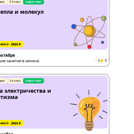
вую
3-4 класс
скоро старт
епла и молекул
4400 ₽
2860 ₽
 октября
е занятия в записи)
2
5
вую
3-4 класс
скоро старт
а электричества и
етизма
4400 ₽
2860 ₽