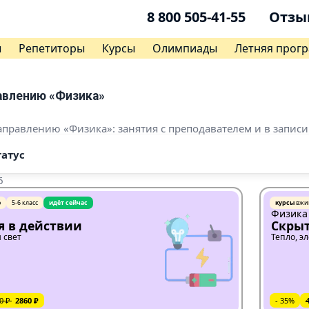
8 800 505-41-55
Отзы
ы
Репетиторы
Курсы
Олимпиады
Летняя прог
авлению «Физика»
аправлению «Физика»: занятия с преподавателем и в записи.
татус
6
ю
5-6 класс
идёт сейчас
курсы
вжи
Физика
я в действии
Скры
и свет
Тепло, э
0 ₽
2860 ₽
- 35%