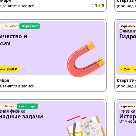
ктября
Старт 28
занятия в записи)
3
5
(прошедши
ю
5-6 класс
скоро старт
курсы
вжи
Олимпи
ичество и
Гидро
тизм
0 ₽
2860 ₽
- 35%
оября
Старт 29
занятия в записи)
(прошедши
ю
8 класс
скоро старт
курсы
вжи
ная физика
Физика
иадные задачи
Исто
От мифов