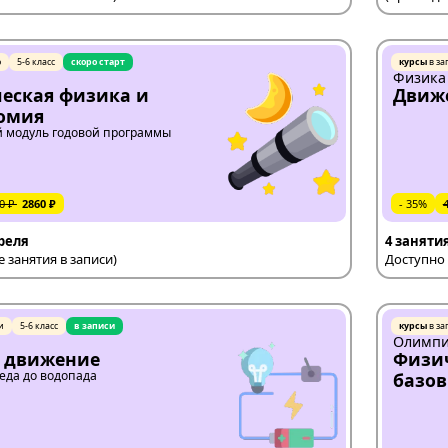
ю
5-6 класс
скоро старт
курсы
в за
Физика
еская физика и
Движе
омия
 модуль годовой программы
0 ₽
2860 ₽
- 35%
преля
4 заняти
занятия в записи)
Доступно 
и
5-6 класс
в записи
курсы
в за
Олимпи
 движение
Физич
еда до водопада
базов