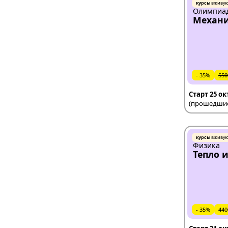
курсы
вживу
Олимпиад
Механ
- 35%
550
Старт 25 о
(прошедшие 
курсы
вживу
Физика
Тепло 
- 35%
440