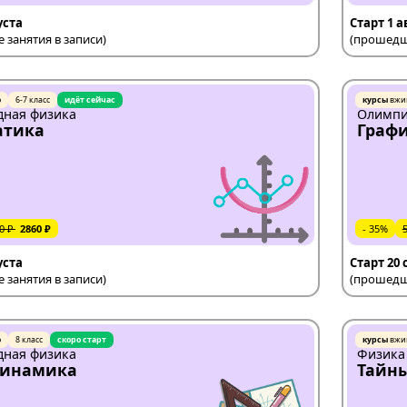
уста
Старт 1 а
занятия в записи)
(прошедши
ю
6-7 класс
идёт сейчас
курсы
вжи
ная физика
Олимпи
атика
Графи
0 ₽
2860 ₽
- 35%
уста
Старт 20
занятия в записи)
(прошедши
ю
8 класс
скоро старт
курсы
вжи
ная физика
Физика
динамика
Тайн