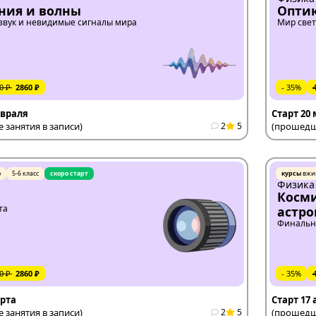
ния и волны
Опти
звук и невидимые сигналы мира
Мир свет
0 ₽
2860 ₽
- 35%
евраля
Старт 20
занятия в записи)
2
5
(прошедши
ю
5-6 класс
скоро старт
курсы
вжи
Физика
а
Косми
та
астр
Финальн
0 ₽
2860 ₽
- 35%
арта
Старт 17
занятия в записи)
2
5
(прошедши