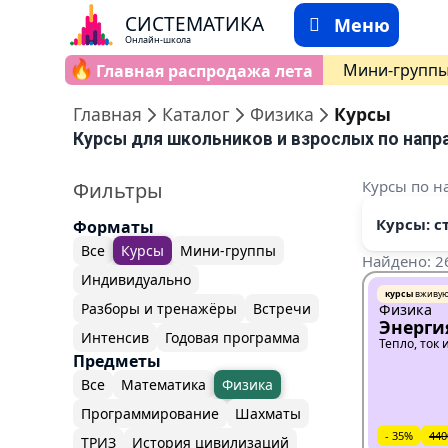
СИСТЕМАТИКА
Меню
Онлайн-школа
🔥
Мини-групп
Главная распродажа лета
Главная
Каталог
Физика
Курсы
Курсы для школьников и взрослых по напр
Курсы по н
Фильтры
Курсы: с
Форматы
Все
Курсы
Мини-группы
Найдено: 2
Индивидуально
курсы
вживу
Разборы и тренажёры
Встречи
Физика
Энерги
Интенсив
Годовая программа
Тепло, ток 
Предметы
Все
Математика
Физика
Программирование
Шахматы
- 35%
440
ТРИЗ
История цивилизаций