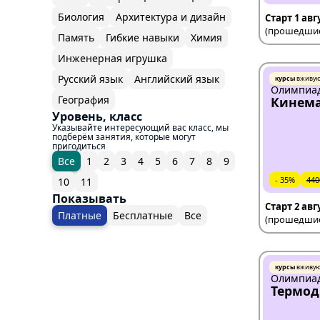
Биология
Архитектура и дизайн
Старт 1 авг
(прошедшие 
Память
Гибкие навыки
Химия
Инженерная игрушка
Русский язык
Английский язык
курсы
вживу
Олимпиад
География
Кинем
Уровень, класс
Указывайте интересующий вас класс, мы
подберём занятия, которые могут
пригодиться
Все
1
2
3
4
5
6
7
8
9
- 35%
440
10
11
Показывать
Старт 2 авг
Платные
Бесплатные
Все
(прошедшие 
курсы
вживу
Олимпиад
Термо