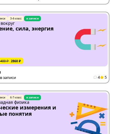
писи
3-4 класс
в записи
 вокруг
ние, сила, энергия
4400 ₽
2860 ₽
я
в записи
4
5
писи
6-7 класс
в записи
адная физика
еские измерения и
ые понятия