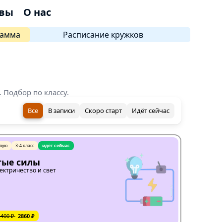
вы
О нас
рамма
Расписание кружков
 Подбор по классу.
Все
В записи
Скоро старт
Идёт сейчас
вую
3-4 класс
идёт сейчас
тые силы
лектричество и свет
4400 ₽
2860 ₽