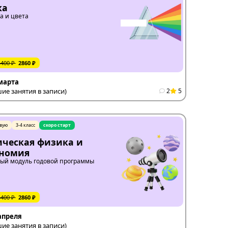
ка
а и цвета
4400 ₽
2860 ₽
 марта
е занятия в записи)
2
5
вую
3-4 класс
скоро старт
ческая физика и
ономия
ый модуль годовой программы
4400 ₽
2860 ₽
 апреля
е занятия в записи)