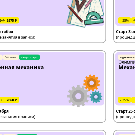
0 ₽
3575 ₽
- 35%
ентября
Старт 3 
занятия в записи)
(прошедши
ю
5-6 класс
скоро старт
курсы
вжи
Олимпи
енная механика
Меха
0 ₽
2860 ₽
- 35%
тября
Старт 25
занятия в записи)
(прошедши