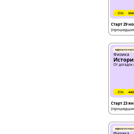
- 35%
550
Старт 29 н
(прошедшие 
курсы
вживу
Физика
Истори
От догадок
- 35%
440
Старт 23 я
(прошедшие 
курсы
вживу
Физика