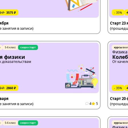
0 ₽
3575 ₽
- 35%
оября
Старт 23
занятия в записи)
(прошедши
ю
5-6 класс
скоро старт
курсы
вжи
Физика
я физики
Колеб
 к доказательствам
От качел
0 ₽
2860 ₽
- 35%
нваря
Старт 20
занятия в записи)
4
5
(прошедши
ю
5-6 класс
скоро старт
курсы
вжи
Физика