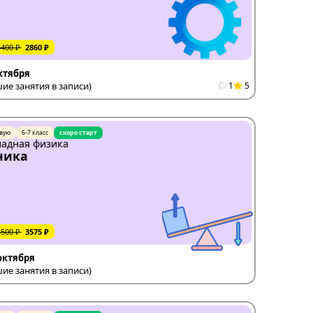
4400 ₽
2860 ₽
октября
е занятия в записи)
1
5
вую
6-7 класс
скоро старт
адная физика
ника
5500 ₽
3575 ₽
 октября
е занятия в записи)