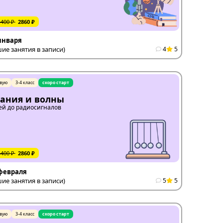
4400 ₽
2860 ₽
 января
е занятия в записи)
4
5
вую
3-4 класс
скоро старт
ания и волны
ей до радиосигналов
4400 ₽
2860 ₽
 февраля
е занятия в записи)
5
5
вую
3-4 класс
скоро старт