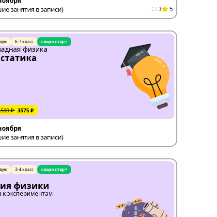
 ноября
е занятия в записи)
3
5
вую
6-7 класс
скоро старт
адная физика
статика
5500 ₽
3575 ₽
 ноября
е занятия в записи)
вую
3-4 класс
скоро старт
рия физики
 к экспериментам