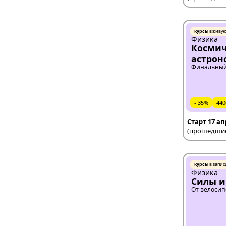
курсы
вживу
Физика
Космич
астрон
Финальный
- 35%
440
Старт 17 а
(прошедшие 
курсы
в запис
Физика
Силы и
От велосип