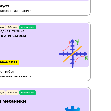
вгуста
е занятия в записи)
вую
6-7 класс
скоро старт
адная физика
ки и смеси
5500 ₽
3575 ₽
 сентября
е занятия в записи)
вую
3-4 класс
скоро старт
ы механики