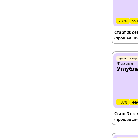
- 35%
550
Старт 20 с
(прошедшие 
курсы
вживу
Физика
Углубл
- 35%
440
Старт 3 ок
(прошедшие 