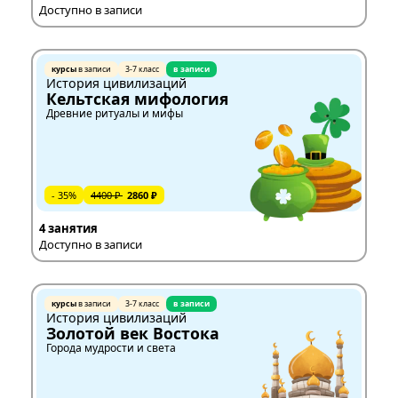
Доступно в записи
курсы
в записи
3-7 класс
в записи
История цивилизаций
Кельтская мифология
Древние ритуалы и мифы
- 35%
4400 ₽
2860 ₽
4 занятия
Доступно в записи
курсы
в записи
3-7 класс
в записи
История цивилизаций
Золотой век Востока
Города мудрости и света