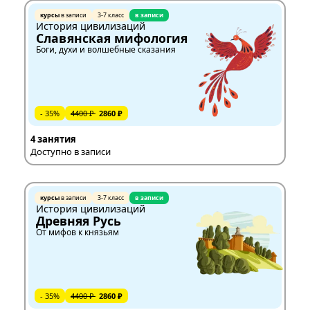
курсы
в записи
3-7 класс
в записи
История цивилизаций
Славянская мифология
Боги, духи и волшебные сказания
- 35%
4400 ₽
2860 ₽
4 занятия
Доступно в записи
курсы
в записи
3-7 класс
в записи
История цивилизаций
Древняя Русь
От мифов к князьям
- 35%
4400 ₽
2860 ₽