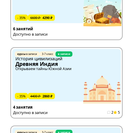
- 35%
6600 ₽
4290 ₽
6 занятий
Доступно в записи
курсы
в записи
3-7 класс
в записи
История цивилизаций
Древняя Индия
Открываем тайны Южной Азии
- 35%
4400 ₽
2860 ₽
4 занятия
Доступно в записи
2
5
курсы
в записи
3-7 класс
в записи