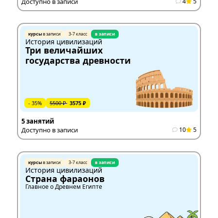
Доступно в записи
4
5
курсы
в записи
3-7 класс
в записи
История цивилизаций
Три величайших
государства древности
- 35%
5500 ₽
3575 ₽
5 занятий
Доступно в записи
10
5
курсы
в записи
3-7 класс
в записи
История цивилизаций
Страна фараонов
Главное о Древнем Египте