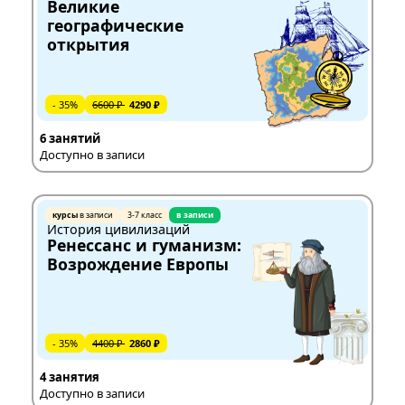
Великие
географические
открытия
- 35%
6600 ₽
4290 ₽
6 занятий
Доступно в записи
курсы
в записи
3-7 класс
в записи
История цивилизаций
Ренессанс и гуманизм:
Возрождение Европы
- 35%
4400 ₽
2860 ₽
4 занятия
Доступно в записи