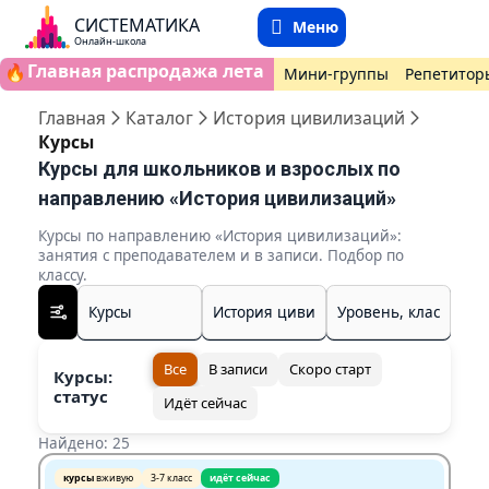
СИСТЕМАТИКА
Меню
Онлайн-школа
Главная распродажа лета
🔥
Мини-группы
Репетитор
Главная
Каталог
История цивилизаций
Курсы
Курсы для школьников и взрослых по
направлению «История цивилизаций»
Курсы по направлению «История цивилизаций»:
занятия с преподавателем и в записи. Подбор по
классу.
Все
В записи
Скоро старт
Курсы:
статус
Идёт сейчас
Найдено: 25
курсы
вживую
3-7 класс
идёт сейчас