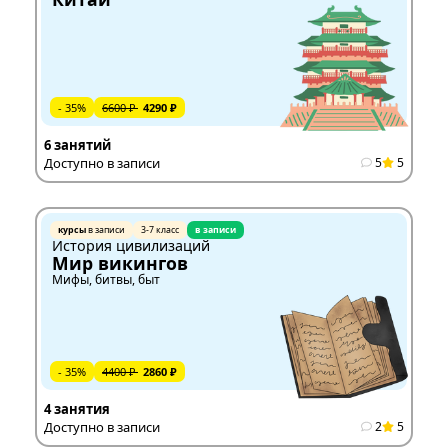
- 35%
6600 ₽
4290 ₽
6 занятий
Доступно в записи
5
5
курсы
в записи
3-7 класс
в записи
История цивилизаций
Мир викингов
Мифы, битвы, быт
- 35%
4400 ₽
2860 ₽
4 занятия
Доступно в записи
2
5