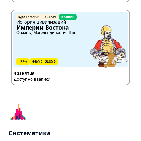
курсы
в записи
3-7 класс
в записи
История цивилизаций
Империи Востока
Османы, Моголы, династия Цин
- 35%
4400 ₽
2860 ₽
4 занятия
Доступно в записи
Систематика