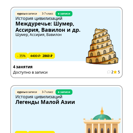
курсы
в записи
3-7 класс
в записи
История цивилизаций
Междуречье: Шумер,
Ассирия, Вавилон и др.
Шумер, Ассирия, Вавилон
- 35%
4400 ₽
2860 ₽
4 занятия
Доступно в записи
2
5
курсы
в записи
3-7 класс
в записи
История цивилизаций
Легенды Малой Азии