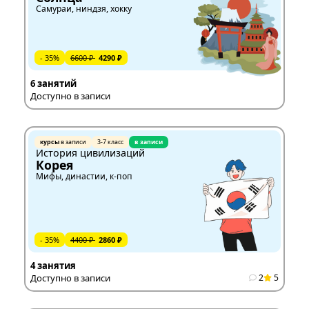
Самураи, ниндзя, хокку
- 35%
6600 ₽
4290 ₽
6 занятий
Доступно в записи
курсы
в записи
3-7 класс
в записи
История цивилизаций
Корея
Мифы, династии, к-поп
- 35%
4400 ₽
2860 ₽
4 занятия
Доступно в записи
2
5