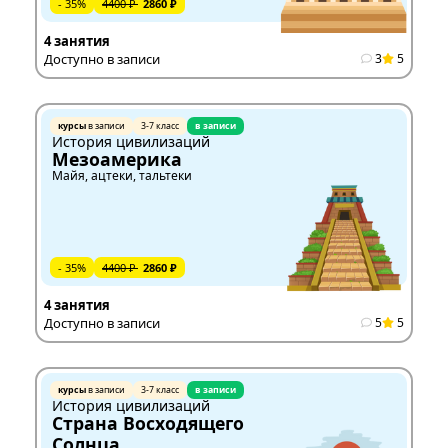
- 35%
4400 ₽
2860 ₽
4 занятия
Доступно в записи
3
5
курсы
в записи
3-7 класс
в записи
История цивилизаций
Мезоамерика
Майя, ацтеки, тальтеки
- 35%
4400 ₽
2860 ₽
4 занятия
Доступно в записи
5
5
курсы
в записи
3-7 класс
в записи
История цивилизаций
Страна Восходящего
Солнца