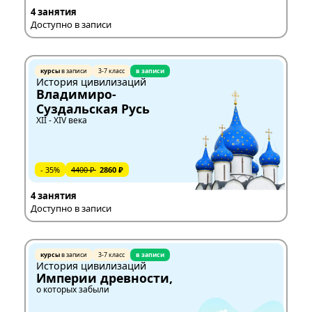
4 занятия
Доступно в записи
курсы
в записи
3-7 класс
в записи
История цивилизаций
Владимиро-
Суздальская Русь
XII - XIV века
- 35%
4400 ₽
2860 ₽
4 занятия
Доступно в записи
курсы
в записи
3-7 класс
в записи
История цивилизаций
Империи древности,
о которых забыли