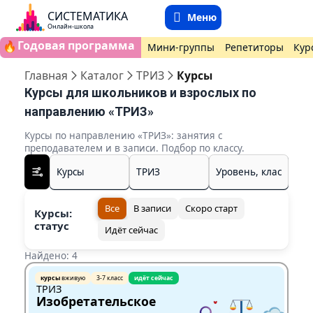
СИСТЕМАТИКА
Меню
Онлайн-школа
Годовая программа
🔥
Мини-группы
Репетиторы
Кур
Главная
Каталог
ТРИЗ
Курсы
Курсы для школьников и взрослых по
направлению «ТРИЗ»
Курсы по направлению «ТРИЗ»: занятия с
преподавателем и в записи. Подбор по классу.
Все
В записи
Скоро старт
Курсы:
статус
Идёт сейчас
Найдено: 4
курсы
вживую
3-7 класс
идёт сейчас
ТРИЗ
Изобретательское