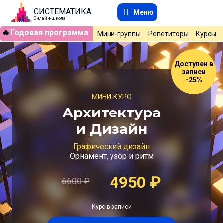
СИСТЕМАТИКА
Меню
Онлайн-школа
🔥
Годовая программа
Мини-группы
Репетиторы
Курсы
Доступен в
записи
-25%
МИНИ-КУРС
Архитектура
и Дизайн
Графический дизайн
Орнамент, узор и ритм
4950
₽
6600
₽
Курс в записи