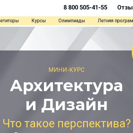
8 800 505-41-55
Отзы
етиторы
Курсы
Олимпиады
Летняя програ
МИНИ-КУРС
Архитектура
и Дизайн
Что такое перспектива?