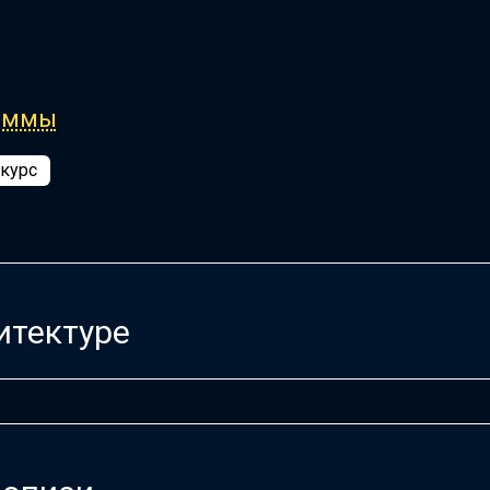
раммы
 курс
итектуре