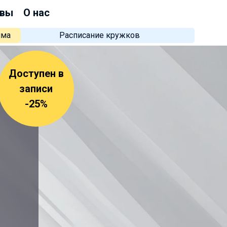
вы
О нас
мма
Расписание кружков
Доступен в
записи
-25%