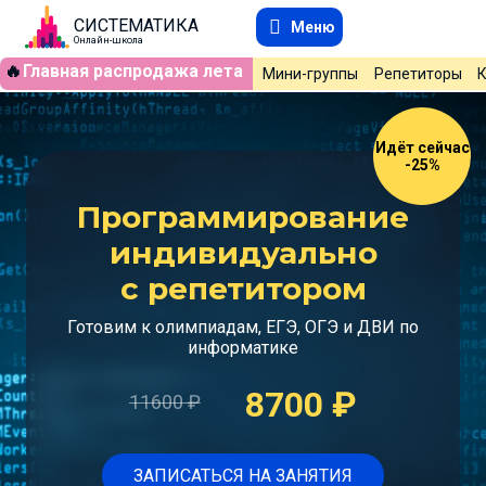
СИСТЕМАТИКА
Меню
Онлайн-школа
🔥
Главная распродажа лета
Мини-группы
Репетиторы
Идёт сейчас
-25%
Программирование
индивидуально
с репетитором
Готовим к олимпиадам, ЕГЭ, ОГЭ и ДВИ по
информатике
8700
₽
11600
₽
ЗАПИСАТЬСЯ НА ЗАНЯТИЯ