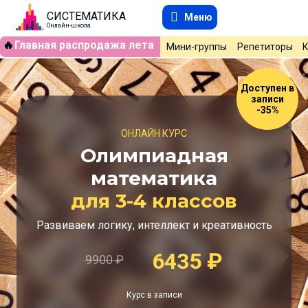
СИСТЕМАТИКА
Меню
Онлайн-школа
🔥
Главная распродажа лета
Мини-группы
Репетиторы
Доступен в
записи
-35%
ОНЛАЙН КУРС
Олимпиадная
математика
для 3-4 классов
Развиваем логику, интеллект и креативность
6435
₽
9900
₽
Курс в записи