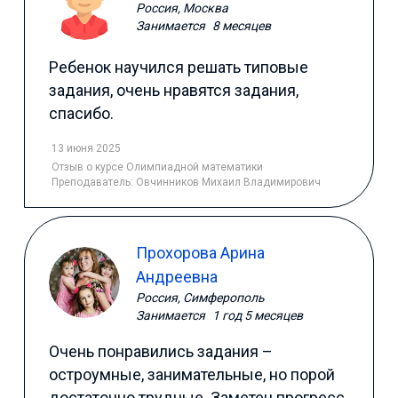
Россия, Москва
Занимается
8 месяцев
Ребенок научился решать типовые
задания, очень нравятся задания,
спасибо.
13 июня 2025
Отзыв
о курсе Олимпиадной математики
Преподаватель:
Овчинников Михаил Владимирович
Прохорова Арина
Андреевна
Россия, Симферополь
Занимается
1 год 5 месяцев
Очень понравились задания –
остроумные, занимательные, но порой
достаточно трудные. Заметен прогресс