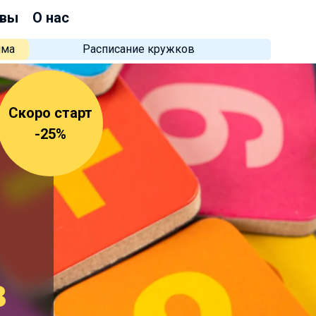
вы
О нас
мма
Расписание кружков
Скоро старт
-25%
в