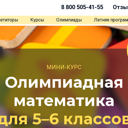
8 800 505-41-55
Отзы
етиторы
Курсы
Олимпиады
Летняя програ
МИНИ-КУРС
Олимпиадная
математика
для 5–6 классо