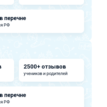
в перечне
я РФ
в
2500+ отзывов
учеников и родителей
в перечне
я РФ