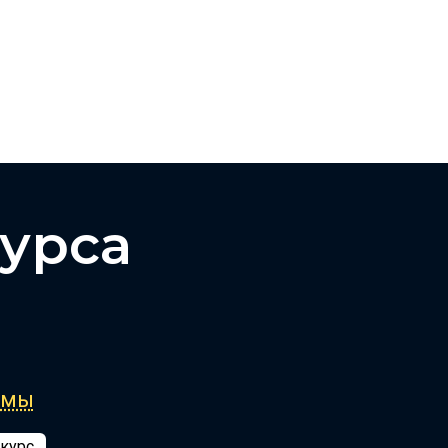
урса
ммы
 курс