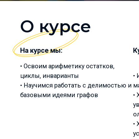
О курсе
На курсе мы:
К
• Освоим арифметику остатков,
циклы, инварианты
•
• Научимся работать с делимостью и
м
базовыми идеями графов
•
у
о
•
у