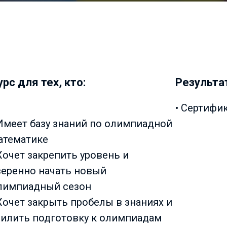
урс для тех, кто:
Результа
• Сертифи
 Имеет базу знаний по олимпиадной
атематике
 Хочет закрепить уровень и
веренно начать новый
лимпиадный сезон
 Хочет закрыть пробелы в знаниях и
силить подготовку к олимпиадам