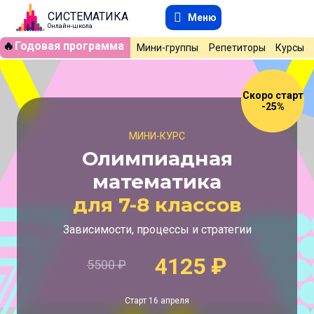
СИСТЕМАТИКА
Меню
Онлайн-школа
🔥
Годовая программа
Мини-группы
Репетиторы
Курсы
Скоро старт
-25%
МИНИ-КУРС
Олимпиадная
математика
для 7-8 классов
Зависимости, процессы и стратегии
4125
₽
5500
₽
Старт 16 апреля