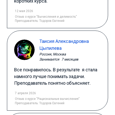
коротких курса.
12 мая 2026
Отзыв
о курсе "Вычисления и делимость"
Преподаватель:
Тодоров Евгений
Таисия Александровна
Цыпилева
Россия, Москва
Занимается
7 месяцев
Все понравилось. В результате я стала
намного лучше понимать задачи.
Преподаватель понятно объясняет.
7 апреля 2026
Отзыв
о курсе "Рациональные вычисления"
Преподаватель:
Тодоров Евгений