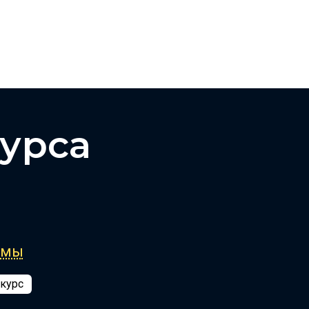
урса
ммы
 курс