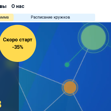
вы
О нас
рамма
Расписание кружков
Скоро старт
-35%
в