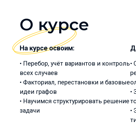
О курсе
На курсе освоим:
Д
• Перебор, учёт вариантов и контроль
•
всех случаев
р
• Факториал, перестановки и базовые
о
идеи графов
•
• Научимся структурировать решение
т
задачи
•
т