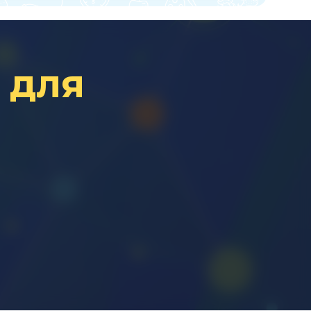
и
для