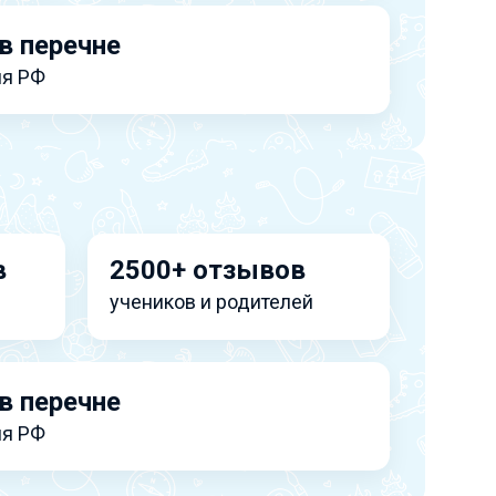
в перечне
я РФ
в
2500+ отзывов
учеников и родителей
в перечне
я РФ