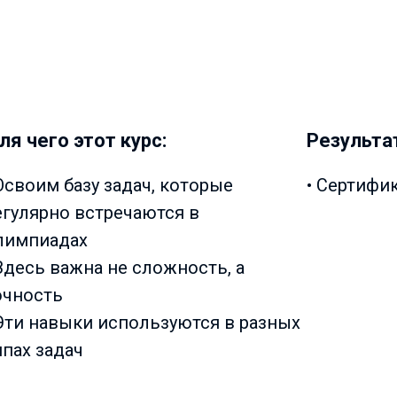
ля чего этот курс:
Результа
 Освоим базу задач, которые
• Сертифи
егулярно встречаются в
лимпиадах
 Здесь важна не сложность, а
очность
 Эти навыки используются в разных
ипах задач