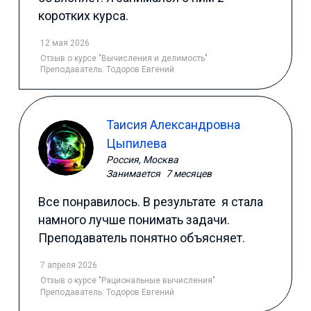
коротких курса.
12 мая 2026
Отзыв
о курсе "Вычисления и делимость"
Преподаватель:
Тодоров Евгений
Таисия Александровна
Цыпилева
Россия, Москва
Занимается
7 месяцев
Все понравилось. В результате я стала
намного лучше понимать задачи.
Преподаватель понятно объясняет.
7 апреля 2026
Отзыв
о курсе "Рациональные вычисления"
Преподаватель:
Тодоров Евгений