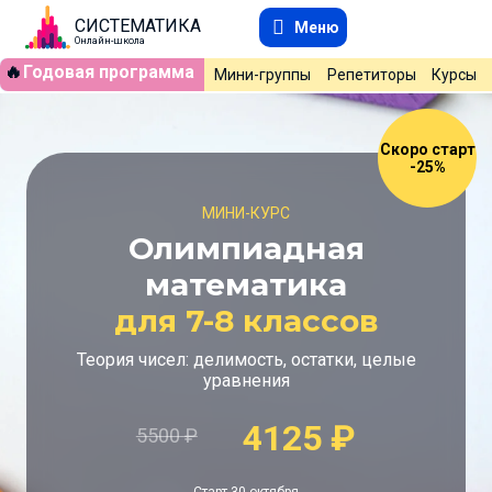
СИСТЕМАТИКА
Меню
Онлайн-школа
🔥
Годовая программа
Мини-группы
Репетиторы
Курсы
Скоро старт
-25%
МИНИ-КУРС
Олимпиадная
математика
для 7-8 классов
Теория чисел: делимость, остатки, целые
уравнения
4125
₽
5500
₽
Старт 30 октября