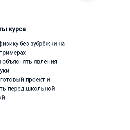
ты курса
физику без зубрёжки на
примерах
я объяснять явления
уки
 готовый проект и
ть перед школьной
ой