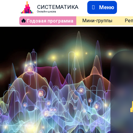
СИСТЕМАТИКА
Меню
Онлайн-школа
🔥
Мини-группы
Реп
Годовая программа