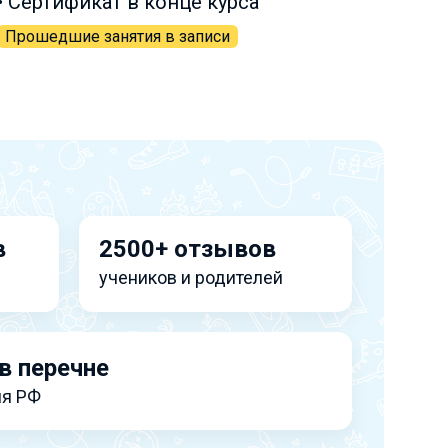
• Сертификат в конце курса
Прошедшие занятия в записи
в
2500+ отзывов
учеников и родителей
в перечне
я РФ