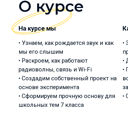
О курсе
На курсе мы
К
• Узнаем, как рождается звук и как
•
мы его слышим
п
• Раскроем, как работают
•
радиоволны, связь и Wi-Fi
•
• Создадим собственный проект на
в
основе эксперимента
з
• Сформируем прочную основу для
•
школьных тем 7 класса