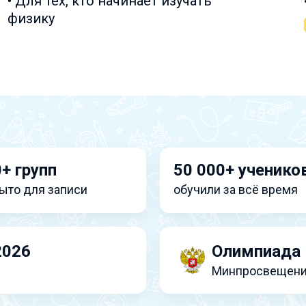
• Для тех, кто начинает изучать
физику
+ групп
50 000+ ученико
ыто для записи
обучили за всё время
2026
Олимпиада 
Минпросвещени