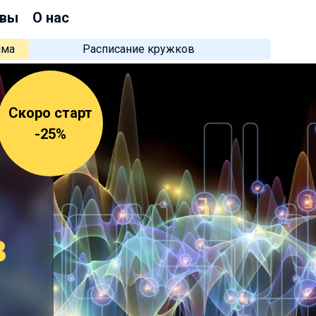
вы
О нас
мма
Расписание кружков
Скоро старт
-25%
в