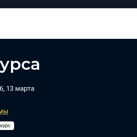
урса
6, 13 марта
ммы
 курс