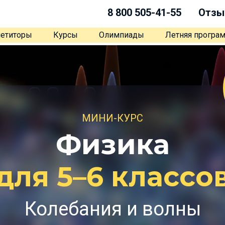
8 800 505-41-55
Отзы
етиторы
Курсы
Олимпиады
Летняя програ
МИНИ-КУРС
Физика
для 5–6 классо
Колебания и волны