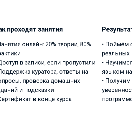
ак проходят занятия
Результа
 Занятия онлайн: 20% теории, 80%
• Поймём 
рактики
реальных 
 Доступ в записи, если пропустили
• Научимс
 Поддержка куратора, ответы на
языком на
опросы, проверка домашних
• Получим
аданий и подсказки
увереннос
 Сертификат в конце курса
программ