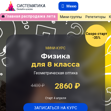
СИСТЕМАТИКА
Меню
Онлайн-школа
🔥
Главная распродажа лета
Мини-группы
Репетиторы
Скоро старт
-35%
МИНИ-КУРС
Физика
для 8 класса
Геометрическая оптика
2860
₽
4400
₽
Старт 4 апреля
ЗАПИСАТЬСЯ НА КУРС