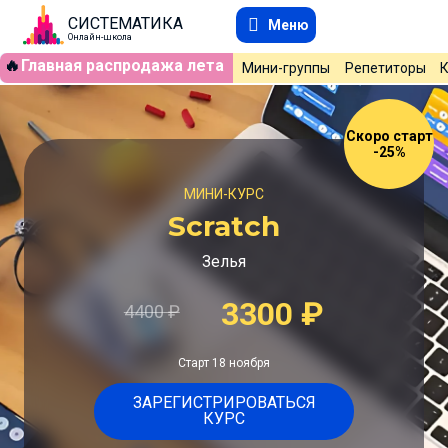
СИСТЕМАТИКА
Меню
Онлайн-школа
🔥
Главная распродажа лета
Мини-группы
Репетиторы
Скоро старт
-25%
МИНИ-КУРС
Scratch
​​Зелья
3300
₽
4400
₽
Старт 18 ноября
ЗАРЕГИСТРИРОВАТЬСЯ
КУРС