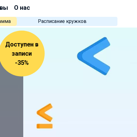
вы
О нас
рамма
Расписание кружков
Доступен в
записи
-35%