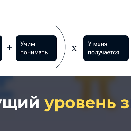
Учим
У меня
понимать
получается
кущий
уровень 