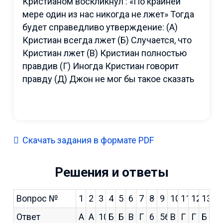
Кристианом воскликнул : «По крайней
мере один из нас никогда не лжет» Тогда
будет справедливо утверждение: (A)
Кристиан всегда лжет (Б) Случается, что
Кристиан лжет (В) Кристиан полностью
правдив (Г) Иногда Кристиан говорит
правду (Д) Джон не мог бы такое сказать
Скачать задания в формате PDF
Решения и ответы
Вопрос №
1
2
3
4
5
6
7
8
9
10
11
12
13
Ответ
А
А
10023457896
Б
Б
В
Г
6
56
В
Г
Г
Б