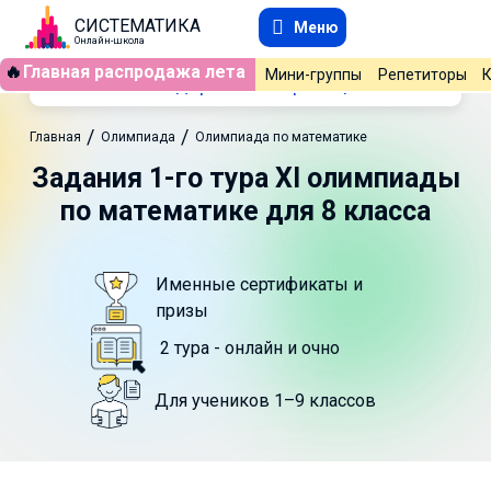
СИСТЕМАТИКА
Меню
Онлайн-школа
🔥
Главная распродажа лета
Мини-группы
Репетиторы
Содержание страницы
/
/
Главная
Олимпиада
Олимпиада по математике
Задания 1-го тура XI олимпиады
по математике для 8 класса
Именные сертификаты и
призы
2 тура - онлайн и очно
Для учеников 1–9 классов