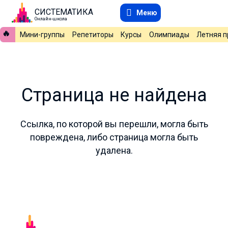
СИСТЕМАТИКА
Меню
Онлайн-школа
🔥
Мини-группы
Репетиторы
Курсы
Олимпиады
Летняя 
Страница не найдена
Ссылка, по которой вы перешли, могла быть
повреждена, либо страница могла быть
удалена.