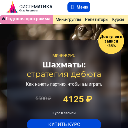
СИСТЕМАТИКА
Меню
Онлайн-школа
🔥
Годовая программа
Мини-группы
Репетиторы
Курсы
Доступен в
записи
-25%
МИНИ-КУРС
Шахматы:
стратегия дебюта
Как начать партию, чтобы выиграть
4125
₽
5500
₽
Курс в записи
КУПИТЬ КУРС