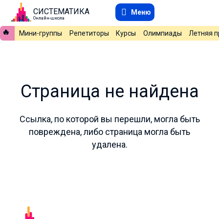
СИСТЕМАТИКА
Меню
Онлайн-школа
🔥
Мини-группы
Репетиторы
Курсы
Олимпиады
Летняя 
Страница не найдена
Ссылка, по которой вы перешли, могла быть
повреждена, либо страница могла быть
удалена.