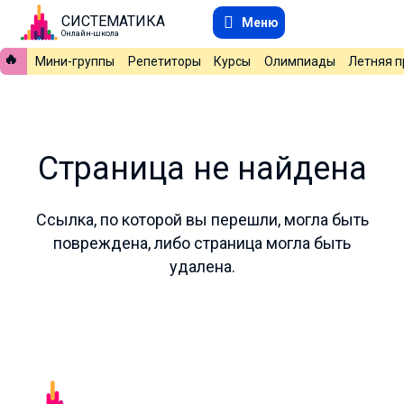
СИСТЕМАТИКА
Меню
Онлайн-школа
🔥
Мини-группы
Репетиторы
Курсы
Олимпиады
Летняя 
Страница не найдена
Ссылка, по которой вы перешли, могла быть
повреждена, либо страница могла быть
удалена.