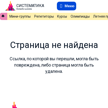
СИСТЕМАТИКА
Меню
Онлайн-школа
🔥
Мини-группы
Репетиторы
Курсы
Олимпиады
Летняя 
Страница не найдена
Ссылка, по которой вы перешли, могла быть
повреждена, либо страница могла быть
удалена.