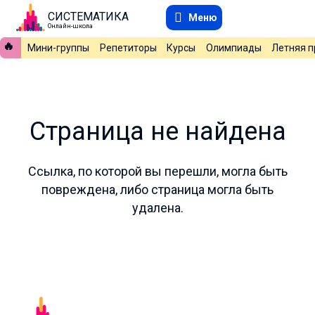
СИСТЕМАТИКА
Меню
Онлайн-школа
🔥
Мини-группы
Репетиторы
Курсы
Олимпиады
Летняя 
Страница не найдена
Ссылка, по которой вы перешли, могла быть
повреждена, либо страница могла быть
удалена.