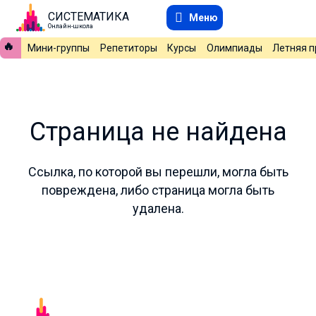
СИСТЕМАТИКА
Меню
Онлайн-школа
🔥
Мини-группы
Репетиторы
Курсы
Олимпиады
Летняя 
Страница не найдена
Ссылка, по которой вы перешли, могла быть
повреждена, либо страница могла быть
удалена.