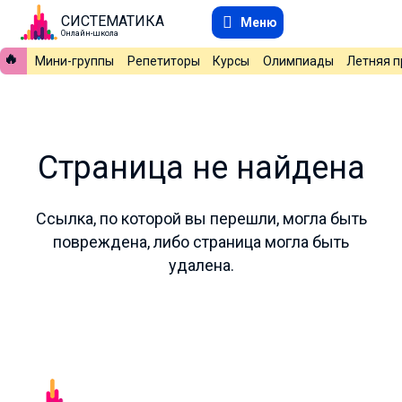
СИСТЕМАТИКА
Меню
Онлайн-школа
🔥
Мини-группы
Репетиторы
Курсы
Олимпиады
Летняя 
Страница не найдена
Ссылка, по которой вы перешли, могла быть
повреждена, либо страница могла быть
удалена.