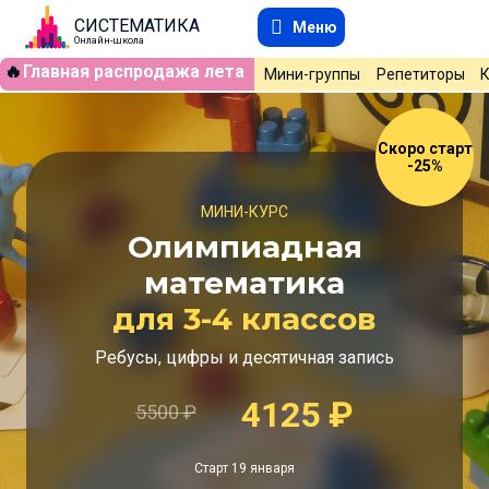
СИСТЕМАТИКА
Меню
Онлайн-школа
🔥
Главная распродажа лета
Мини-группы
Репетиторы
Скоро старт
-25%
МИНИ-КУРС
Олимпиадная
математика
для 3-4 классов
Ребусы, цифры и десятичная запись
4125
₽
5500
₽
Старт 19 января