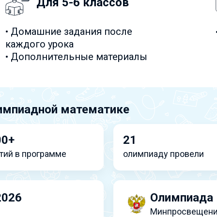
Для 5-6 классов
• Домашние задания после
каждого урока
• Дополнительные материалы
импиадной математике
00+
21
тий в программе
олимпиаду провели
2026
Олимпиада 
Минпросвещени