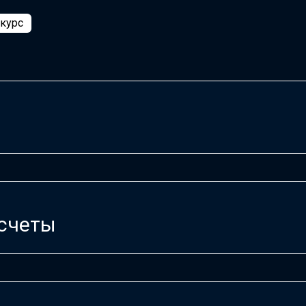
 курс
счеты