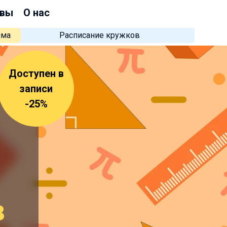
вы
О нас
мма
Расписание кружков
Доступен в
записи
-25%
в