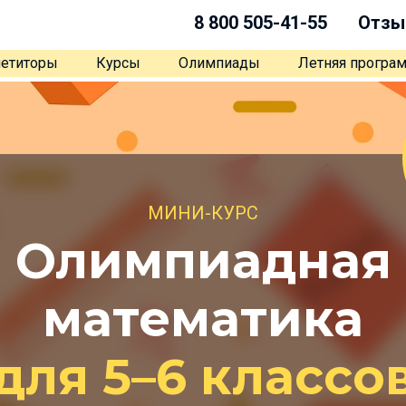
8 800 505-41-55
Отзы
етиторы
Курсы
Олимпиады
Летняя програ
МИНИ-КУРС
Олимпиадная
математика
для 5–6 классо