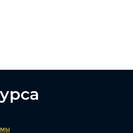
урса
ммы