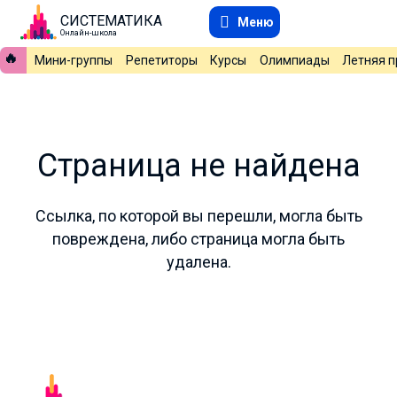
СИСТЕМАТИКА
Меню
Онлайн-школа
🔥
Мини-группы
Репетиторы
Курсы
Олимпиады
Летняя 
Страница не найдена
Ссылка, по которой вы перешли, могла быть
повреждена, либо страница могла быть
удалена.