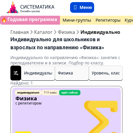
СИСТЕМАТИКА
Меню
Онлайн-школа
Годовая программа
🔥
Мини-группы
Репетиторы
Кур
Главная
Каталог
Физика
Индивидуально
Индивидуально для школьников и
взрослых по направлению «Физика»
Индивидуально по направлению «Физика»: занятия с
преподавателем и в записи. Подбор по классу.
Найдено: 1
индивидуально
7-11 класс
идёт сейчас
Физика
с репетитором