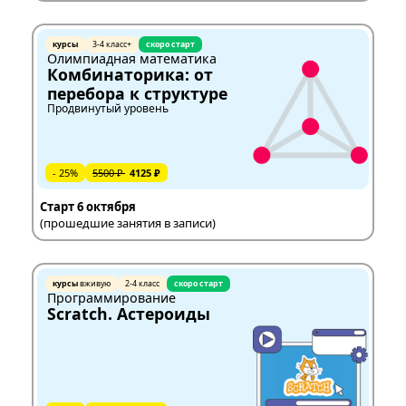
курсы
3-4 класс+
скоро старт
Олимпиадная математика
Комбинаторика: от
перебора к структуре
Продвинутый уровень
- 25%
5500 ₽
4125 ₽
Старт 6 октября
(прошедшие занятия в записи)
курсы
вживую
2-4 класс
скоро старт
Программирование
Scratch. Астероиды