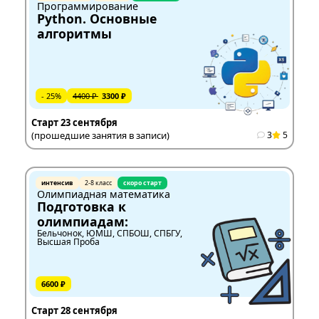
Программирование
Python. Основные
алгоритмы
- 25%
4400 ₽
3300 ₽
Старт 23 сентября
(прошедшие занятия в записи)
3
5
интенсив
2-8 класс
скоро старт
Олимпиадная математика
Подготовка к
олимпиадам:
Бельчонок, ЮМШ, СПБОШ, СПБГУ,
Высшая Проба
6600 ₽
Старт 28 сентября