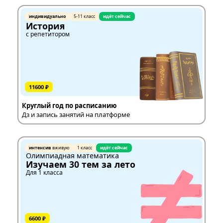
индивидуально
5-11 класс
идёт сейчас
История
с репетитором
11600 ₽
Круглый год по расписанию
Дз и запись занятий на платформе
интенсив
вживую
1 класс
идёт сейчас
Олимпиадная математика
Изучаем 30 тем за лето
Для 1 класса
6600 ₽