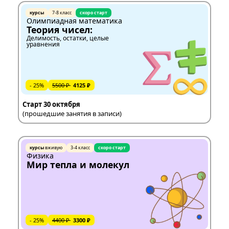
курсы
7-8 класс
скоро старт
Олимпиадная математика
Теория чисел:
Делимость, остатки, целые
уравнения
- 25%
5500 ₽
4125 ₽
Старт 30 октября
(прошедшие занятия в записи)
курсы
вживую
3-4 класс
скоро старт
Физика
Мир тепла и молекул
- 25%
4400 ₽
3300 ₽