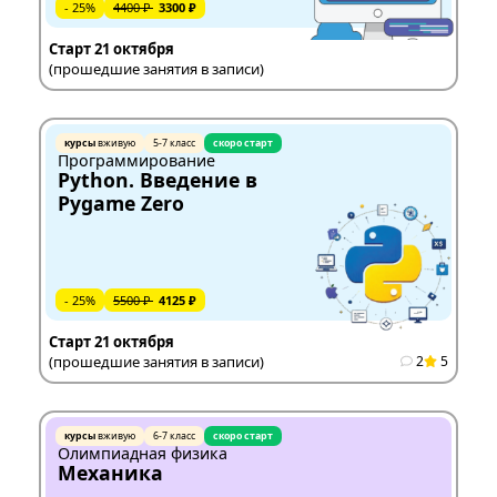
- 25%
4400 ₽
3300 ₽
Старт 21 октября
(прошедшие занятия в записи)
курсы
вживую
5-7 класс
скоро старт
Программирование
Python. Введение в
Pygame Zero
- 25%
5500 ₽
4125 ₽
Старт 21 октября
(прошедшие занятия в записи)
2
5
курсы
вживую
6-7 класс
скоро старт
Олимпиадная физика
Механика