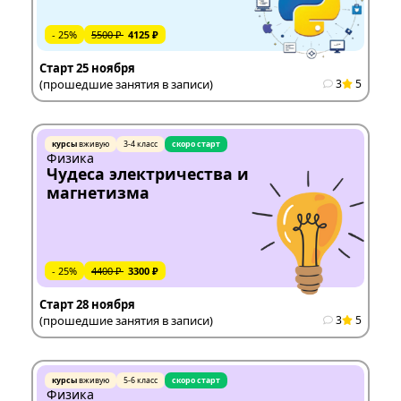
- 25%
5500 ₽
4125 ₽
Старт 25 ноября
(прошедшие занятия в записи)
3
5
курсы
вживую
3-4 класс
скоро старт
Физика
Чудеса электричества и
магнетизма
- 25%
4400 ₽
3300 ₽
Старт 28 ноября
(прошедшие занятия в записи)
3
5
курсы
вживую
5-6 класс
скоро старт
Физика