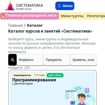
СИСТЕМАТИКА
Меню
Онлайн-школа
Главная распродажа лета
🔥
Мини-группы
Репетитор
Главная
Каталог
Каталог курсов и занятий «Систематики»
Выберите курсы, мини-группы и индивидуальные
занятия по разным направлениям обучения. Фильтры
по классу, формату и целям. Есть бесплатные
материалы.
Найдено: 253
индивидуально
7-11 класс
идёт сейчас
Программирование
с репетитором