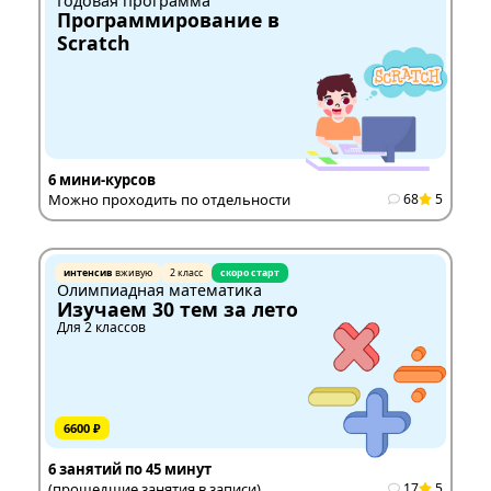
Годовая программа
Программирование в
Scratch
6 мини-курсов
Можно проходить по отдельности
68
5
интенсив
вживую
2 класс
скоро старт
Олимпиадная математика
Изучаем 30 тем за лето
Для 2 классов
6600 ₽
6 занятий по 45 минут
(прошедшие занятия в записи)
17
5