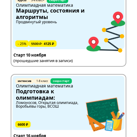
курсы
3-4 класс+
скоро старт
Олимпиадная математика
Маршруты, состояния и
алгоритмы
Продвинутый уровень
- 25%
5500 ₽
4125 ₽
Старт 10 ноября
(прошедшие занятия в записи)
интенсив
1-8 класс
скоро старт
Олимпиадная математика
Подготовка к
олимпиадам:
Ломоносов, Открытая олимпиада,
Воробьёвы горы, ВСОШ
6600 ₽
Старт 16 ноября