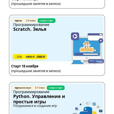
(прошедшие занятия в записи)
курсы
2-4 класс
скоро старт
Программирование
Scratch. Зелья
- 25%
4400 ₽
3300 ₽
Старт 18 ноября
(прошедшие занятия в записи)
курсы
вживую
5-7 класс
скоро старт
Программирование
Python. Управление и
простые игры
Погружаемся в создание игр